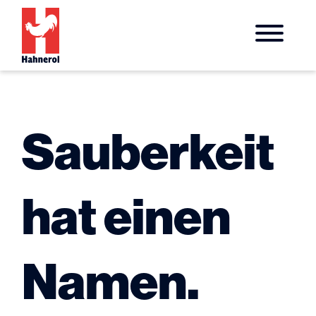
Sau­ber­keit
hat einen
Namen.