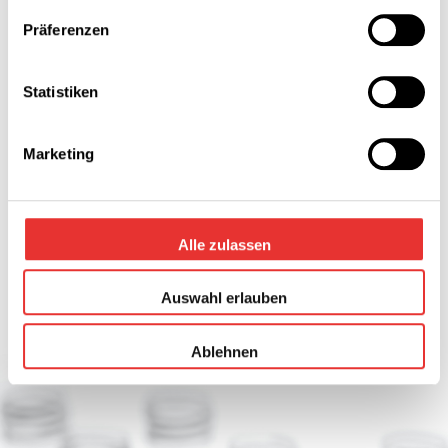
Anwendung
Präferenzen
Grundreinigungsprodukte und
Bodenpflege
Statistiken
Unterhalts-, Küchen- und Sanitärreiniger
Desinfektionsmittel mit IHO Listung
Trennmittel für den Straßenbau
Marketing
Kontakt
Alle zulassen
Auswahl erlauben
Ablehnen