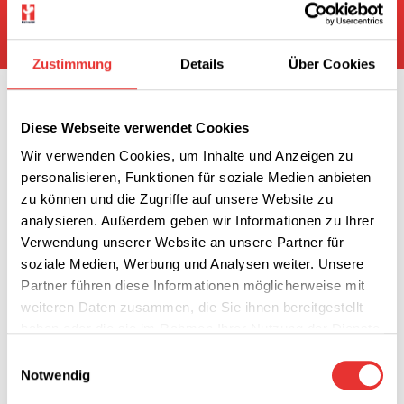
Zustimmung
Details
Über Cookies
Diese Webseite verwendet Cookies
Alles für die Reinigung.
Wir verwenden Cookies, um Inhalte und Anzeigen zu
personalisieren, Funktionen für soziale Medien anbieten
Die Deutsche Hahnerol GmbH ist Ihr
zu können und die Zugriffe auf unsere Website zu
zuverlässiger Ansprechpartner, wenn es um
analysieren. Außerdem geben wir Informationen zu Ihrer
professionelle Reinigung geht. Mit
Verwendung unserer Website an unsere Partner für
Spezialreinigern für industrielle Anwendungen
soziale Medien, Werbung und Analysen weiter. Unsere
kennen wir uns ebenso gut aus wie mit dem
Partner führen diese Informationen möglicherweise mit
alltäglichen Bedarf für die Gebäude- und
weiteren Daten zusammen, die Sie ihnen bereitgestellt
Großküchenreinigung. Unser Portfolio umfasst
haben oder die sie im Rahmen Ihrer Nutzung der Dienste
gesammelt haben.
unter anderem:
Einwilligungsauswahl
Notwendig
Spezialprodukte für die industrielle